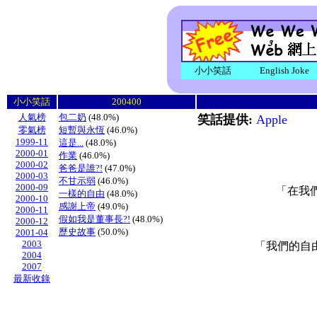
小小笑話
English Joke
小小笑話
200400
人氣榜
包二奶
(48.0%)
笑話提供:
Apple
零氣榜
短暫與永恆
(46.0%)
1999-11
這是...
(48.0%)
2000-01
作業
(46.0%)
2000-02
爸爸是誰?!
(47.0%)
2000-03
不甘示弱
(46.0%)
2000-09
「在我
一樣的自由
(48.0%)
2000-10
感謝上帝
(49.0%)
2000-11
假如我是董事長?!
(48.0%)
2000-12
歷史故事
(50.0%)
2001-04
2003
「我們的自
2004
2007
最新收錄