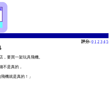
評分:
0
1
2
3
4
5
具
店，要買一架玩具飛機。
錢不是真的，
的飛機就是真的！」