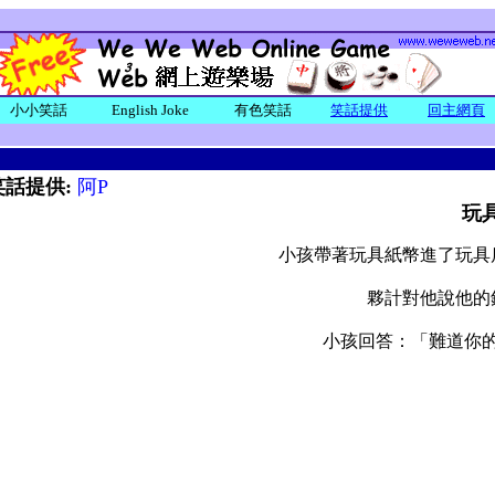
小小笑話
English Joke
有色笑話
笑話提供
回主網頁
笑話提供:
阿P
玩
小孩帶著玩具紙幣進了玩具
夥計對他說他的
小孩回答：「難道你