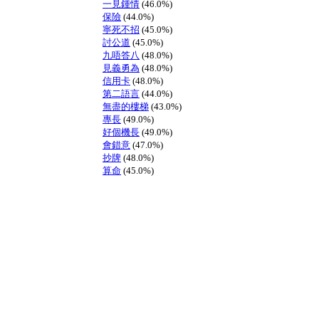
一見鍾情
(46.0%)
保險
(44.0%)
寧死不招
(45.0%)
討公道
(45.0%)
九唔答八
(48.0%)
見義勇為
(48.0%)
信用卡
(48.0%)
第二語言
(44.0%)
無盡的樓梯
(43.0%)
專長
(49.0%)
好個機長
(49.0%)
會錯意
(47.0%)
抄牌
(48.0%)
算命
(45.0%)