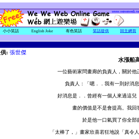
小小笑話
English Joke
有色笑話
笑話提供
回主網頁
供:
張世傑
水漲船
一位藝術家問畫廊的負責人，關於他
負責人：「嗯．．我有一則好消
好消息是．．曾經有一個人來過這兒，並
畫的價值是不是會提高。我回
於是他一口氣買了你全部的
「太棒了，」畫家欣喜若狂地說「真令