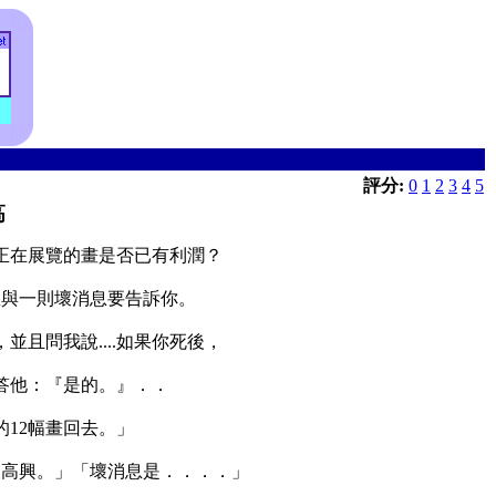
評分:
0
1
2
3
4
5
高
正在展覽的畫是否已有利潤？
息與一則壞消息要告訴你。
且問我說....如果你死後，
答他：『是的。』．．
12幅畫回去。」
人高興。」「壞消息是．．．．」