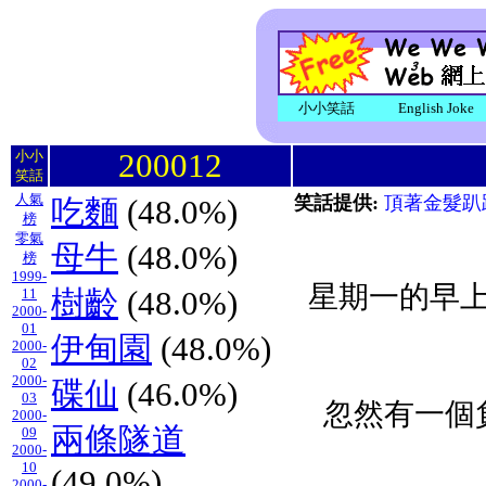
小小笑話
English Joke
200012
小小
笑話
人氣
笑話提供:
頂著金髮趴
吃麵
(48.0%)
榜
零氣
母牛
(48.0%)
榜
1999-
星期一的早
樹齡
(48.0%)
11
2000-
01
伊甸園
(48.0%)
2000-
02
2000-
碟仙
(46.0%)
03
忽然有一個
2000-
兩條隧道
09
2000-
10
(49.0%)
2000-