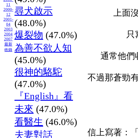
11
尋犬啟示
2000-
上面
12
2001-
(48.0%)
04
2003
爆裂物
(47.0%)
只
2004
2007
最新
為善不欲人知
收錄
通常他們
(45.0%)
很神的駱駝
不過那蒼勁
(47.0%)
『English』看
未來
(47.0%)
看醫生
(46.0%)
信上寫著：
夫妻對話