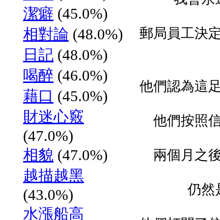
潔癖
(45.0%)
相對論
(48.0%)
郵局員工決
日記
(48.0%)
喝醉
(46.0%)
他們認為這
藉口
(45.0%)
財迷心竅
他們按照
(47.0%)
相貌
(47.0%)
兩個月之
越描越黑
仍然
(43.0%)
水漲船高