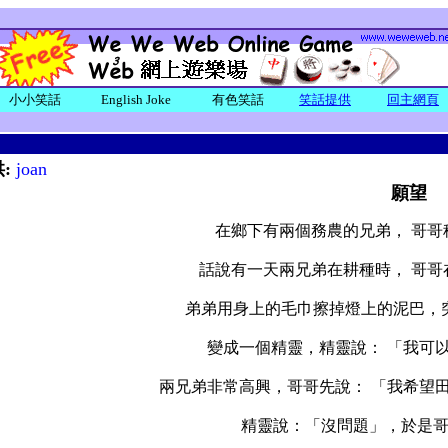
小小笑話
English Joke
有色笑話
笑話提供
回主網頁
:
joan
願望
在鄉下有兩個務農的兄弟， 哥哥
話說有一天兩兄弟在耕種時， 哥哥
弟弟用身上的毛巾擦掉燈上的泥巴，
變成一個精靈，精靈說： 「我可
兩兄弟非常高興，哥哥先說： 「我希望
精靈說：「沒問題」，於是