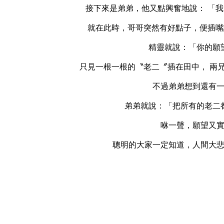
接下來是弟弟，他又點興奮地說： 「我，我
就在此時，哥哥突然有好點子，便插嘴
精靈就說：「你的願
只見一根一根的〝老二〞插在田中， 兩
不過弟弟想到還有
弟弟就說：「把所有的老二
咻一聲，願望又
聰明的大家一定知道，人間大悲劇發