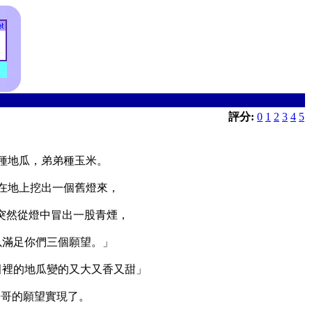
評分:
0
1
2
3
4
5
種地瓜，弟弟種玉米。
在地上挖出一個舊燈來，
突然從燈中冒出一股青煙，
以滿足你們三個願望。」
田裡的地瓜變的又大又香又甜」
哥哥的願望實現了。