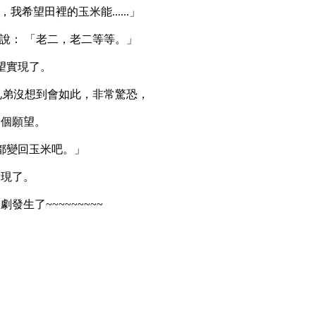
希望田裡的玉米能......」
說： 「老二，老二等等。」
望實現了。
兄弟沒想到會如此，非常驚恐，
一個願望。
都變回玉米吧。」
實現了。
生了~~~~~~~~~