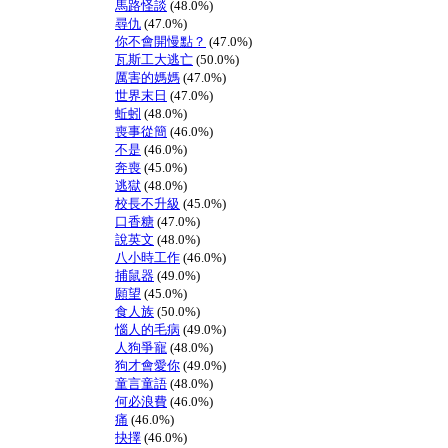
馬路怪談
(48.0%)
尋仇
(47.0%)
你不會開慢點？
(47.0%)
瓦斯工大逃亡
(50.0%)
厲害的媽媽
(47.0%)
世界末日
(47.0%)
蚯蚓
(48.0%)
喪事從簡
(46.0%)
不是
(46.0%)
奔喪
(45.0%)
逃獄
(48.0%)
校長不升級
(45.0%)
口香糖
(47.0%)
說英文
(48.0%)
八小時工作
(46.0%)
捕鼠器
(49.0%)
願望
(45.0%)
食人族
(50.0%)
惱人的毛病
(49.0%)
人狗爭寵
(48.0%)
狗才會愛你
(49.0%)
童言童語
(48.0%)
何必浪費
(46.0%)
痛
(46.0%)
抉擇
(46.0%)