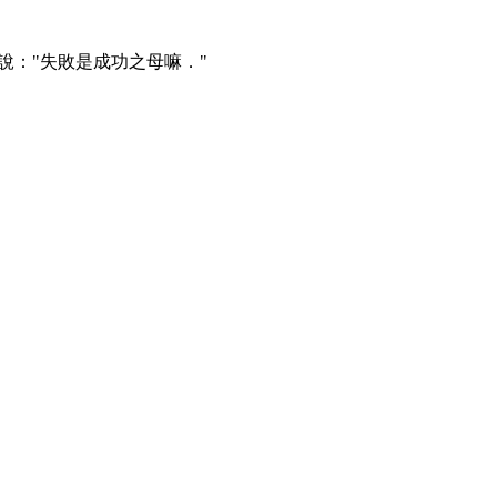
說："失敗是成功之母嘛．"