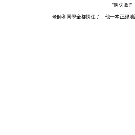
"叫失敗!"
老師和同學全都愣住了．他一本正經地