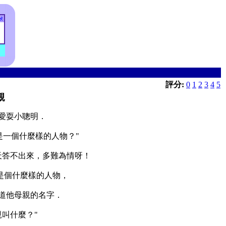
評分:
0
1
2
3
4
5
親
愛耍小聰明．
是一個什麼樣的人物？"
天答不出來，多難為情呀！
是個什麼樣的人物，
道他母親的名字．
親叫什麼？"