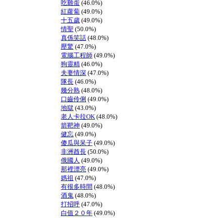
吃雞蛋
(46.0%)
紅蘿蔔
(49.0%)
十五歲
(49.0%)
情聖
(50.0%)
真係笑話
(48.0%)
壓驚
(47.0%)
電腦工程師
(49.0%)
狗靈精
(46.0%)
夫妻情深
(47.0%)
隊長
(46.0%)
幾分熟
(48.0%)
口齒伶俐
(49.0%)
地獄
(43.0%)
老人卡拉OK
(48.0%)
箭靶神
(49.0%)
健忘
(49.0%)
傻瓜與呆子
(49.0%)
非洲酋長
(50.0%)
俄國人
(49.0%)
那裡漂亮
(49.0%)
媽祖
(47.0%)
有很多時間
(48.0%)
酒鬼
(48.0%)
打招呼
(47.0%)
白值２０年
(49.0%)