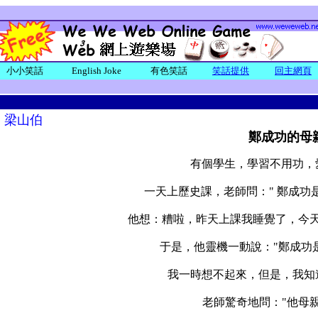
小小笑話
English Joke
有色笑話
笑話提供
回主網頁
:
梁山伯
鄭成功的母
有個學生，學習不用功，
一天上歷史課，老師問：" 鄭成功
他想：糟啦，昨天上課我睡覺了，今
于是，他靈機一動說："鄭成功
我一時想不起來，但是，我知
老師驚奇地問："他母