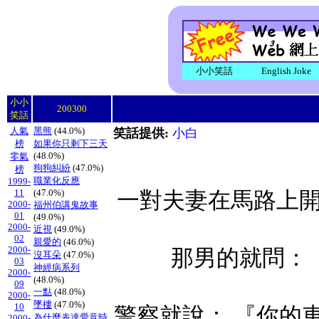
小小笑話
English Joke
小小
200300
笑話
人氣
黑熊
(44.0%)
笑話提供:
小白
榜
如果你只剩下三天
(48.0%)
零氣
狗狗糾紛
(47.0%)
榜
職業化反應
1999-
11
(47.0%)
一對夫妻在馬路上
2000-
福州伯講鬼故事
01
(49.0%)
2000-
近視
(49.0%)
02
親愛的
(46.0%)
2000-
那男的就問：
沒耳朵
(47.0%)
03
神經病系列
2000-
(48.0%)
09
一點
(48.0%)
2000-
墜樓
(47.0%)
10
警察就說： 『你的
為什麼表達愛意時
2000-