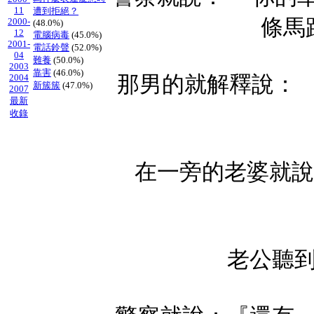
11
遭到拒絕？
條馬
2000-
(48.0%)
12
電腦病毒
(45.0%)
2001-
電話鈴聲
(52.0%)
04
難養
(50.0%)
2003
靠害
(46.0%)
那男的就解釋說： 
2004
新簇簇
(47.0%)
2007
最新
收錄
在一旁的老婆就說
老公聽