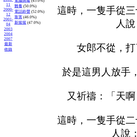
電腦病毒
(45.0%)
11
難養
(50.0%)
這時，一隻手從三
2000-
電話鈴聲
(52.0%)
12
靠害
(46.0%)
2001-
人說
新簇簇
(47.0%)
04
2003
2004
2007
最新
女郎不從，打
收錄
於是這男人放手
又祈禱：「天啊
這時，一隻手從二
人說