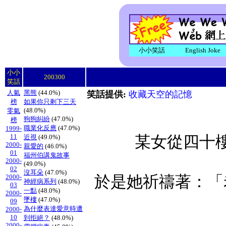
小小笑話
English Joke
小小
200300
笑話
人氣
黑熊
(44.0%)
笑話提供:
收藏天空的記憶
榜
如果你只剩下三天
(48.0%)
零氣
狗狗糾紛
(47.0%)
榜
職業化反應
(47.0%)
1999-
11
近視
(49.0%)
某女從四十
2000-
親愛的
(46.0%)
01
福州伯講鬼故事
2000-
(49.0%)
02
沒耳朵
(47.0%)
2000-
於是她祈禱著：「
神經病系列
(48.0%)
03
一點
(48.0%)
2000-
墜樓
(47.0%)
09
為什麼表達愛意時遭
2000-
10
到拒絕？
(48.0%)
2000-