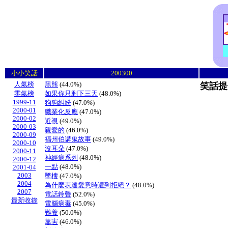
小小笑話
200300
人氣榜
黑熊
(44.0%)
笑話提
零氣榜
如果你只剩下三天
(48.0%)
1999-11
狗狗糾紛
(47.0%)
2000-01
職業化反應
(47.0%)
2000-02
近視
(49.0%)
2000-03
親愛的
(46.0%)
2000-09
福州伯講鬼故事
(49.0%)
2000-10
沒耳朵
(47.0%)
2000-11
神經病系列
(48.0%)
2000-12
一點
(48.0%)
2001-04
2003
墜樓
(47.0%)
2004
為什麼表達愛意時遭到拒絕？
(48.0%)
2007
電話鈴聲
(52.0%)
最新收錄
電腦病毒
(45.0%)
難養
(50.0%)
靠害
(46.0%)