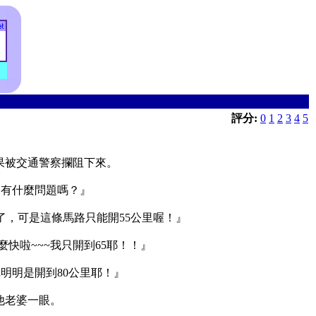
評分:
0
1
2
3
4
5
果被交通警察攔阻下來。
，有什麼問題嗎？』
了，可是這條馬路只能開55公里喔！』
快啦~~~我只開到65耶！！』
明明是開到80公里耶！』
他老婆一眼。