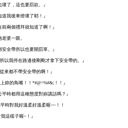
也壞了，這也要罰款。』
知道我後車燈壞了耶！』
在前兩個禮拜就知道了啊！』
他老婆一眼。
綁安全帶所以也要開罰單。』
所以我停在路邊後剛剛才拿下安全帶的。』
從來都不帶安全帶的啊！』
妳的鳥嘴！！*#@^%#&;！！』
公平時都用這種態度對妳講話嗎？』
他平時對我好溫柔好溫柔喔~~！！
我這樣子喔~！』