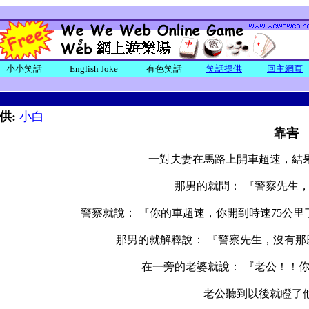
小小笑話
English Joke
有色笑話
笑話提供
回主網頁
供:
小白
靠害
一對夫妻在馬路上開車超速，結
那男的就問： 『警察先生
警察就說： 『你的車超速，你開到時速75公里
那男的就解釋說： 『警察先生，沒有那麼
在一旁的老婆就說： 『老公！！你
老公聽到以後就瞪了