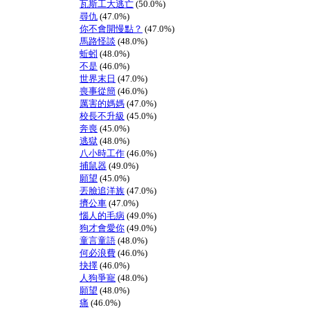
瓦斯工大逃亡
(50.0%)
尋仇
(47.0%)
你不會開慢點？
(47.0%)
馬路怪談
(48.0%)
蚯蚓
(48.0%)
不是
(46.0%)
世界末日
(47.0%)
喪事從簡
(46.0%)
厲害的媽媽
(47.0%)
校長不升級
(45.0%)
奔喪
(45.0%)
逃獄
(48.0%)
八小時工作
(46.0%)
捕鼠器
(49.0%)
願望
(45.0%)
丟臉追洋族
(47.0%)
擠公車
(47.0%)
惱人的毛病
(49.0%)
狗才會愛你
(49.0%)
童言童語
(48.0%)
何必浪費
(46.0%)
抉擇
(46.0%)
人狗爭寵
(48.0%)
願望
(48.0%)
痛
(46.0%)