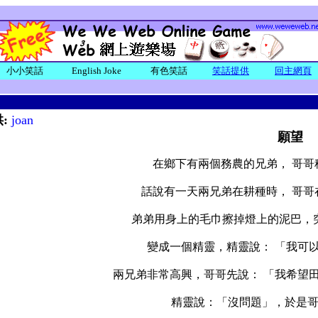
小小笑話
English Joke
有色笑話
笑話提供
回主網頁
:
joan
願望
在鄉下有兩個務農的兄弟， 哥哥
話說有一天兩兄弟在耕種時， 哥哥
弟弟用身上的毛巾擦掉燈上的泥巴，
變成一個精靈，精靈說： 「我可
兩兄弟非常高興，哥哥先說： 「我希望
精靈說：「沒問題」，於是