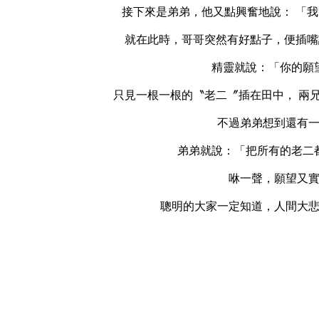
接下來是弟弟，他又點興奮地說： 「我，我
就在此時，哥哥突然有好點子，便插嘴
精靈就說：「你的願
只見一根一根的〝老二〞插在田中， 兩
不過弟弟想到還有
弟弟就說：「把所有的老二
咻一聲，願望又
聰明的大家一定知道，人間大悲劇發