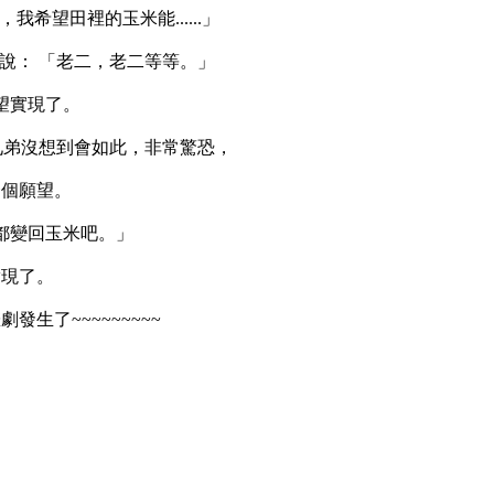
希望田裡的玉米能......」
說： 「老二，老二等等。」
望實現了。
兄弟沒想到會如此，非常驚恐，
一個願望。
都變回玉米吧。」
實現了。
生了~~~~~~~~~