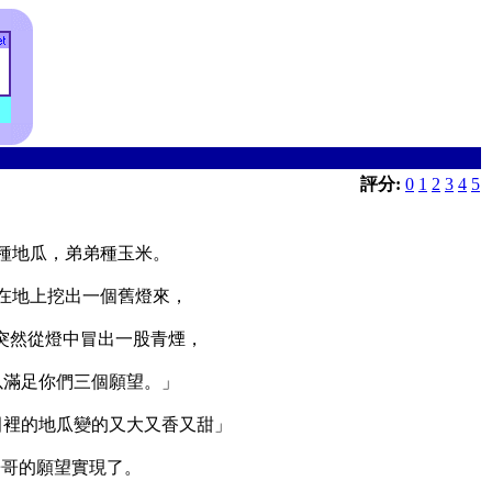
評分:
0
1
2
3
4
5
種地瓜，弟弟種玉米。
在地上挖出一個舊燈來，
突然從燈中冒出一股青煙，
以滿足你們三個願望。」
田裡的地瓜變的又大又香又甜」
哥哥的願望實現了。