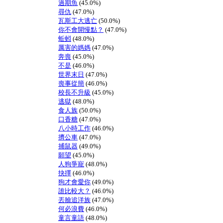
過期魚
(45.0%)
尋仇
(47.0%)
瓦斯工大逃亡
(50.0%)
你不會開慢點？
(47.0%)
蚯蚓
(48.0%)
厲害的媽媽
(47.0%)
奔喪
(45.0%)
不是
(46.0%)
世界末日
(47.0%)
喪事從簡
(46.0%)
校長不升級
(45.0%)
逃獄
(48.0%)
食人族
(50.0%)
口香糖
(47.0%)
八小時工作
(46.0%)
擠公車
(47.0%)
捕鼠器
(49.0%)
願望
(45.0%)
人狗爭寵
(48.0%)
抉擇
(46.0%)
狗才會愛你
(49.0%)
誰比較大？
(46.0%)
丟臉追洋族
(47.0%)
何必浪費
(46.0%)
童言童語
(48.0%)