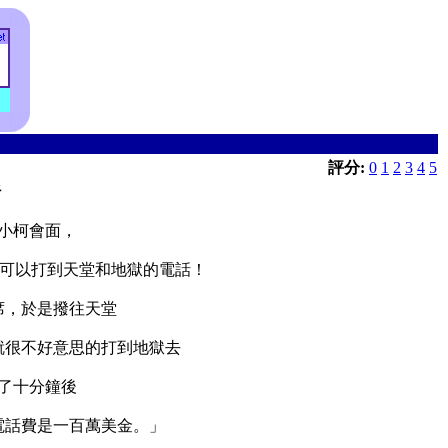
評分:
0
1
2
3
4
5
話
小柯會面，
支可以打到天堂和地獄的電話！
席，於是撥往天堂
就很不好意思的打到地獄去
了十分鐘後
電話費是一百萬美金。」