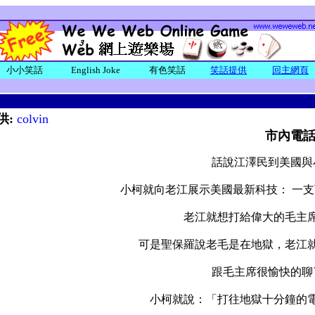
小小笑話
English Joke
有色笑話
笑話提供
回主網頁
供:
colvin
市內電
話說江澤民到美國與
小柯就向老江展示美國最新科技： 一
老江就想打給偉大的毛主
可是聖保羅說老毛是在地獄，老江
跟毛主席很愉快的聊
小柯就說：「打往地獄十分鐘的